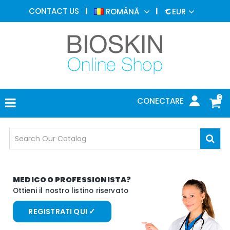
MEDICINA
CONTACT US
ROMÂNĂ
€
EUR
ESTETICA
MENIUL
DERMATOLOGIE
FOTOTERAPIE
MEDICALE
0
CONECTARE
OFICIU
MEDICAL
OCHELARI
DE
PROTECŢIE
M
E
D
I
C
O
O
P
R
O
F
E
S
S
I
O
N
I
S
T
A
?
O
t
t
i
e
n
i
i
l
n
o
s
t
r
o
l
i
s
t
i
n
o
r
i
s
e
r
v
a
t
o
REGISTRATI QUI ✓