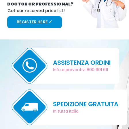
D
O
C
T
O
R
O
R
P
R
O
F
E
S
S
I
O
N
A
L
?
G
e
t
o
u
r
r
e
s
e
r
v
e
d
p
r
i
c
e
l
i
s
t
!
REGISTER HERE ✓
ASSISTENZA ORDINI
Info e preventivi 800 601 611
SPEDIZIONE GRATUITA
In tutta Italia