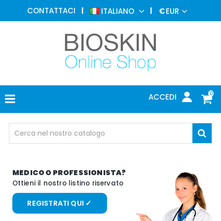
MEDICINA
CONTATTACI
ITALIANO
€
EUR
ESTETICA
MENU
DERMATOLOGIA
FOTOTERAPIA
ELETTROMEDICALI
0
ACCEDI
STUDIO
MEDICO
OCCHIALI
DI
PROTEZIONE
M
E
D
I
C
O
O
P
R
O
F
E
S
S
I
O
N
I
S
T
A
?
O
t
t
i
e
n
i
i
l
n
o
s
t
r
o
l
i
s
t
i
n
o
r
i
s
e
r
v
a
t
o
REGISTRATI QUI ✓