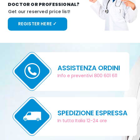
D
O
C
T
O
R
O
R
P
R
O
F
E
S
S
I
O
N
A
L
?
G
e
t
o
u
r
r
e
s
e
r
v
e
d
p
r
i
c
e
l
i
s
t
!
REGISTER HERE ✓
ASSISTENZA ORDINI
Info e preventivi 800 601 611
SPEDIZIONE ESPRESSA
In tutta Italia 12-24 ore