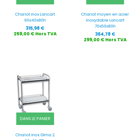
Chariot inox Lancart
Chariot moyen en acier
60x40x80h
inoxydable Lancart
70x50x80h
Prix
315,98 €
Prix
259,00 € Hors TVA
364,78 €
299,00 € Hors TVA
DANS LE PANIER
Chariot inox Gima 2