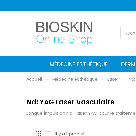
MÉDECINE ESTHÉTIQUE
DERM
Nd: YAG Laser Vasculaire
Pico Deuxième Laser
Laser Co2 Fractionnel
Laser Nd:YAG et Alexandrite
Nettoyage et entretien
Stimulateurs électromagn
Ultrasons focalisés - HIFU
Radiofréquence médicale
Fréquence radio fractionnée
Équipement esthétique
Dermatoscopes De
Dermatoscopes Heine
Dermatoscopie
Dermatoscopes GIMA
Lentilles d'affaires lég
Accessoires et a
Accueil
Médecine esthétique
Laser
Nd:
Nd: YAG Laser Vasculaire
Longue impulsion Nd : laser YAG pour le traiteme
Il y a 1 produit.