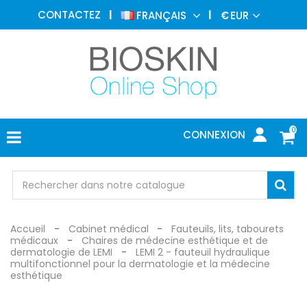
MÉDECINE
CONTACTEZ
FRANÇAIS
€
EUR
ESTHÉTIQUE
MENU
DERMATOLOGIE
PHOTOTHÉRAPIE
MÉDICAL
0
CONNEXION
CABINET
MÉDICAL
PROTECTION
Accueil
Cabinet médical
Fauteuils, lits, tabourets
médicaux
Chaires de médecine esthétique et de
dermatologie de LEMI
LEMI 2 - fauteuil hydraulique
multifonctionnel pour la dermatologie et la médecine
esthétique