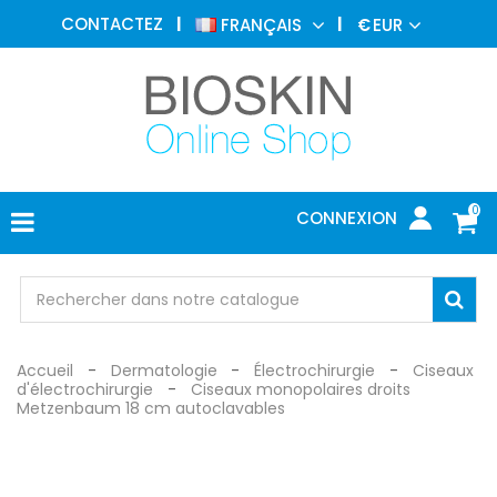
MÉDECINE
CONTACTEZ
FRANÇAIS
€
EUR
ESTHÉTIQUE
MENU
DERMATOLOGIE
PHOTOTHÉRAPIE
MÉDICAL
0
CONNEXION
CABINET
MÉDICAL
PROTECTION
Accueil
Dermatologie
Électrochirurgie
Ciseaux
d'électrochirurgie
Ciseaux monopolaires droits
Metzenbaum 18 cm autoclavables