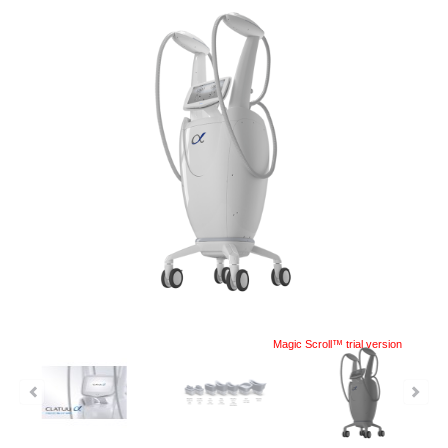
Magic Scroll™ trial version