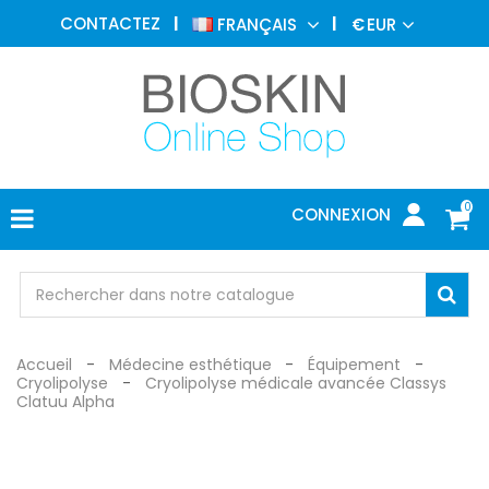
MÉDECINE
CONTACTEZ
FRANÇAIS
€
EUR
ESTHÉTIQUE
MENU
DERMATOLOGIE
PHOTOTHÉRAPIE
MÉDICAL
0
CONNEXION
CABINET
MÉDICAL
PROTECTION
Accueil
Médecine esthétique
Équipement
Cryolipolyse
Cryolipolyse médicale avancée Classys
Clatuu Alpha