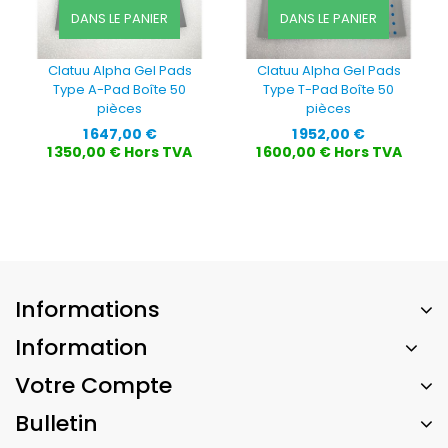
DANS LE PANIER
DANS LE PANIER
Clatuu Alpha Gel Pads
Clatuu Alpha Gel Pads
Type A-Pad Boîte 50
Type T-Pad Boîte 50
pièces
pièces
Prix
Prix
1 647,00 €
1 952,00 €
1 350,00 € Hors TVA
1 600,00 € Hors TVA
Informations
Information
Votre Compte
Bulletin