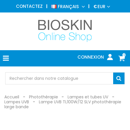
MÉDECINE
CONTACTEZ
FRANÇAIS
€
EUR
ESTHÉTIQUE
MENU
DERMATOLOGIE
PHOTOTHÉRAPIE
MÉDICAL
0
CONNEXION
CABINET
MÉDICAL
PROTECTION
Accueil
Photothérapie
Lampes et tubes UV
Lampes UVB
Lampe UVB TL100W/12 SLV photothérapie
large bande