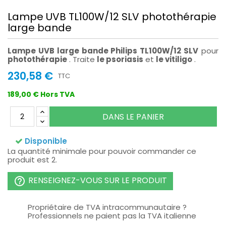
Lampe UVB TL100W/12 SLV photothérapie
large bande
Lampe UVB large bande Philips TL100W/12 SLV
pour
photothérapie
. Traite
le psoriasis
et
le vitiligo
.
230,58 €
TTC
189,00 € Hors TVA
DANS LE PANIER
Disponible
La quantité minimale pour pouvoir commander ce
produit est 2.
RENSEIGNEZ-VOUS SUR LE PRODUIT
help_outline
Propriétaire de TVA intracommunautaire ?
Professionnels ne paient pas la TVA italienne