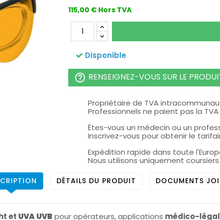
115,00 € Hors TVA
Disponible
RENSEIGNEZ-VOUS SUR LE PRODUI
help_outline
Propriétaire de TVA intracommunaut
Professionnels ne paient pas la TVA 
Êtes-vous un médecin ou un profes
Inscrivez-vous pour obtenir le tarifa
Expédition rapide dans toute l'Euro
Nous utilisons uniquement coursier
CRIPTION
DÉTAILS DU PRODUIT
DOCUMENTS JOI
ht et
UVA UVB
pour opérateurs, applications
médico-légal