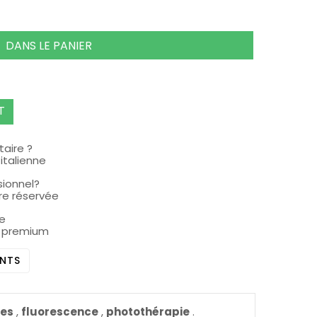
DANS LE PANIER
T
aire ?
italienne
sionnel?
ire réservée
pe
s premium
NTS
es
,
fluorescence
,
photothérapie
.