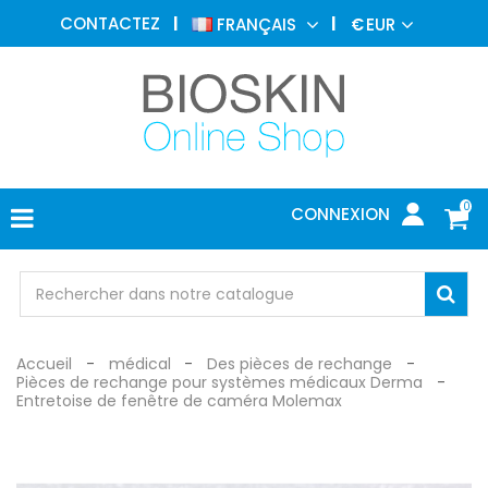
MÉDECINE
CONTACTEZ
FRANÇAIS
€
EUR
ESTHÉTIQUE
MENU
DERMATOLOGIE
PHOTOTHÉRAPIE
MÉDICAL
0
CONNEXION
CABINET
MÉDICAL
PROTECTION
Accueil
médical
Des pièces de rechange
Pièces de rechange pour systèmes médicaux Derma
Entretoise de fenêtre de caméra Molemax