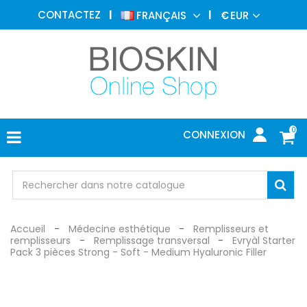
MÉDECINE
CONTACTEZ
FRANÇAIS
€
EUR
ESTHÉTIQUE
MENU
DERMATOLOGIE
PHOTOTHÉRAPIE
MÉDICAL
0
CONNEXION
CABINET
MÉDICAL
PROTECTION
Accueil
Médecine esthétique
Remplisseurs et
remplisseurs
Remplissage transversal
Evryàl Starter
Pack 3 pièces Strong - Soft - Medium Hyaluronic Filler