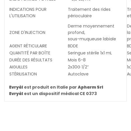
INDICATIONS POUR
Traitement des rides
T
L'UTILISATION
périoculaire
et
Derme moyennement
D
ZONE D'INJECTION
profond,
la
sous-muqueuse labiale
p
AGENT RÉTICULAIRE
BDDE
B
QUANTITÉ PAR BOÎTE
Seringue stérile 1x1 mL
Se
DURÉE DES RÉSULTATS
Mois 6-8
M
AIGUILLES
2x30G 1/2”
1x
STÉRILISATION
Autoclave
A
Evryàl
est produit en Italie par
Apharm Srl
Evryàl
est un dispositif médical CE 0373