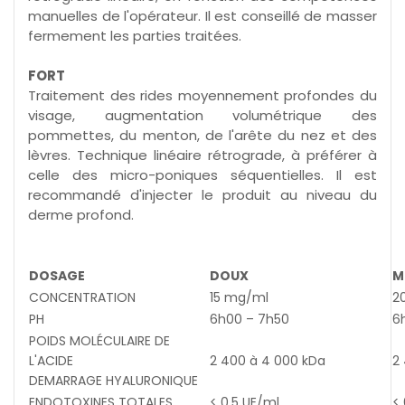
manuelles de l'opérateur. Il est conseillé de masser
fermement les parties traitées.
FORT
Traitement des rides moyennement profondes du
visage, augmentation volumétrique des
pommettes, du menton, de l'arête du nez et des
lèvres. Technique linéaire rétrograde, à préférer à
celle des micro-poniques séquentielles. Il est
recommandé d'injecter le produit au niveau du
derme profond.
DOSAGE
DOUX
M
CONCENTRATION
15 mg/ml
2
PH
6h00 – 7h50
6
POIDS MOLÉCULAIRE DE
L'ACIDE
2 400 à 4 000 kDa
2
DEMARRAGE HYALURONIQUE
ENDOTOXINES TOTALES
< 0,5 UE/ml
< 