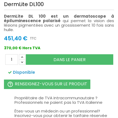
DermLite DL100
DermLite DL 100 est un dermatoscope à
épiluminescence polarisé
qui permet la vision des
lésions pigmentées avec un grossissement 10 fois sans
huile.
451,40 €
TTC
370,00 € Hors TVA
DANS LE PANIER
Disponible
RENSEIGNEZ-VOUS SUR LE PRODUIT
help_outline
Propriétaire de TVA intracommunautaire ?
Professionnels ne paient pas la TVA italienne
Êtes-vous un médecin ou un professionnel?
Inscrivez-vous pour obtenir le tarifaire réservée