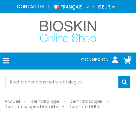
MÉDECINE
CONTACTEZ
FRANÇAIS
€
EUR
ESTHÉTIQUE
MENU
DERMATOLOGIE
PHOTOTHÉRAPIE
MÉDICAL
0
CONNEXION
CABINET
MÉDICAL
PROTECTION
Accueil
Dermatologie
Dermatoscopie
Dermatoscopes Dermlite
DermLite DL100