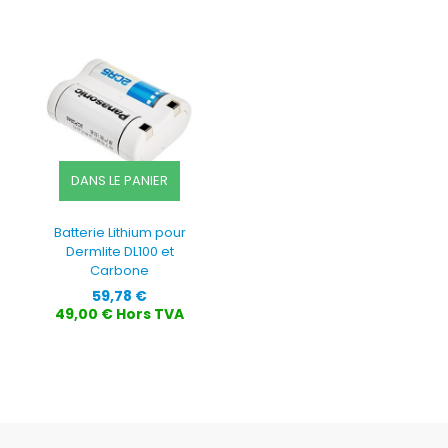
DANS LE PANIER
Batterie Lithium pour
Dermlite DL100 et
Carbone
Prix
59,78 €
49,00 € Hors TVA