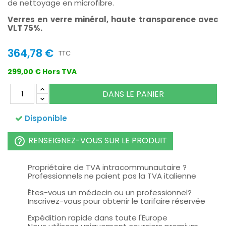
de nettoyage en microfibre.
Verres en verre minéral, haute transparence avec
VLT 75%.
364,78 €
TTC
299,00 € Hors TVA
DANS LE PANIER
Disponible
RENSEIGNEZ-VOUS SUR LE PRODUIT
help_outline
Propriétaire de TVA intracommunautaire ?
Professionnels ne paient pas la TVA italienne
Êtes-vous un médecin ou un professionnel?
Inscrivez-vous pour obtenir le tarifaire réservée
Expédition rapide dans toute l'Europe