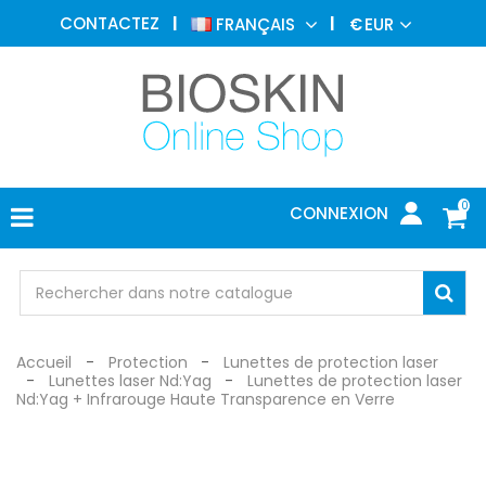
MÉDECINE
CONTACTEZ
FRANÇAIS
€
EUR
ESTHÉTIQUE
MENU
DERMATOLOGIE
PHOTOTHÉRAPIE
MÉDICAL
0
CONNEXION
CABINET
MÉDICAL
PROTECTION
Accueil
Protection
Lunettes de protection laser
Lunettes laser Nd:Yag
Lunettes de protection laser
Nd:Yag + Infrarouge Haute Transparence en Verre