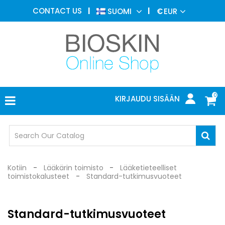
ESTEETTINEN
CONTACT US
SUOMI
€
EUR
LÄÄKETIEDE
VALIKKO
IHOTAUTIOPPI
VALOHOITO
LÄÄKETIETEELLISET
LAITTEET
0
KIRJAUDU SISÄÄN
LÄÄKÄRIN
TOIMISTO
SUOJALASIT
Kotiin
Lääkärin toimisto
Lääketieteelliset
toimistokalusteet
Standard-tutkimusvuoteet
Standard-tutkimusvuoteet