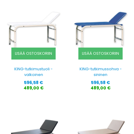
LISÄÄ OSTOSKORIIN
LISÄÄ OSTOSKORIIN
KING-tutkimustuoli -
KING-tutkimussohva -
valkoinen
sininen
Hinta
Hinta
596,58 €
596,58 €
489,00 €
489,00 €