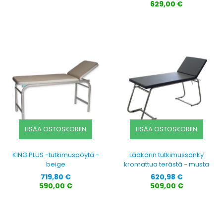
629,00 €
LISÄÄ OSTOSKORIIN
LISÄÄ OSTOSKORIIN
KING PLUS -tutkimuspöytä -
Lääkärin tutkimussänky
beige
kromattua terästä - musta
Hinta
Hinta
719,80 €
620,98 €
590,00 €
509,00 €