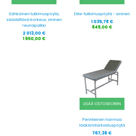
Sähköinen tutkimuspöytä,
Elite-tutkimuspöytä - sininen
säädettävä korkeus, sininen
Hinta
1 035,78 €
reunapalkki
849,00 €
Hinta
2 013,00 €
1 650,00 €
LISÄÄ OSTOSKORIIN
Perinteinen harmaa
lääkärintarkastuspöytä
Hinta
767,38 €