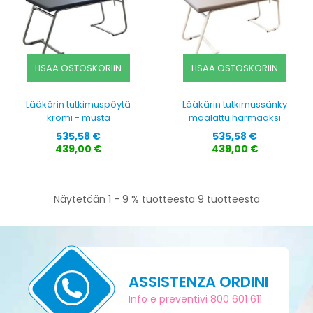
LISÄÄ OSTOSKORIIN
LISÄÄ OSTOSKORIIN
Lääkärin tutkimuspöytä
Lääkärin tutkimussänky
kromi - musta
maalattu harmaaksi
Hinta
Hinta
535,58 €
535,58 €
439,00 €
439,00 €
Näytetään 1 - 9 % tuotteesta 9 tuotteesta
ASSISTENZA ORDINI
Info e preventivi 800 601 611