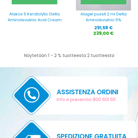
Alakos 5 Keratolytic Delta
Alagel pussit 2 ml Delta
Aminolevulinic Acid Cream
Aminolevulinic 5%
Hinta
291,58 €
239,00 €
Näytetään 1 - 2 % tuotteesta 2 tuotteesta
ASSISTENZA ORDINI
Info e preventivi 800 601 611
SPEDIZIONE GRATUITA