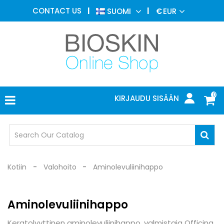
ESTEETTINEN
CONTACT US
SUOMI
€
EUR
LÄÄKETIEDE
VALIKKO
IHOTAUTIOPPI
VALOHOITO
LÄÄKETIETEELLISET
LAITTEET
0
KIRJAUDU SISÄÄN
LÄÄKÄRIN
TOIMISTO
SUOJALASIT
Kotiin
Valohoito
Aminolevuliinihappo
Aminolevuliinihappo
Keratolyyttinen aminolevuliinihappo, valmistaja Officina