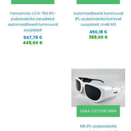
Yamamoto LCG-750 IPL-
Automaattisesti tummuvat
pulssivalolla varustetut
IPL-pulssivalolla toimivat
automaattisesti tummuvat
suojalasit, malli M3
suojalasit
Hinta
450,18 €
Hinta
369,00 €
547,78 €
449,00 €
LISÄÄ OSTOSKORIIN
M5 IPL-pulssivalolla