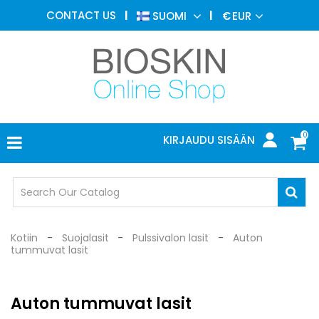
ESTEETTINEN
CONTACT US
SUOMI
€
EUR
LÄÄKETIEDE
VALIKKO
IHOTAUTIOPPI
VALOHOITO
LÄÄKETIETEELLISET
LAITTEET
0
KIRJAUDU SISÄÄN
LÄÄKÄRIN
TOIMISTO
SUOJALASIT
Kotiin
Suojalasit
Pulssivalon lasit
Auton
tummuvat lasit
Auton tummuvat lasit