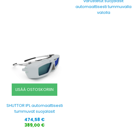
varustetut suojalasit
automaattisesti tummuvalla
valolla
LISÄÄ OSTOSKORIIN
SHUTTOR IPL automaattisesti
tummuvat suojalasit
Hinta
474,58 €
389,00 €