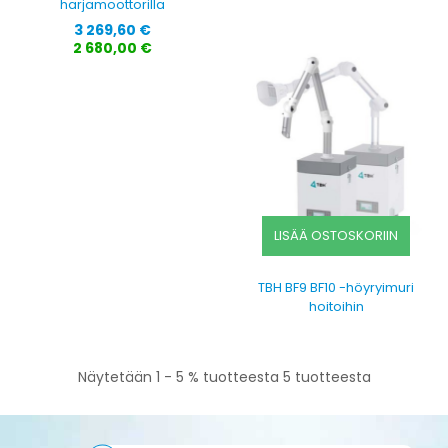
harjamoottorilla
Hinta
3 269,60 €
2 680,00 €
LISÄÄ OSTOSKORIIN
TBH BF9 BF10 -höyryimuri
hoitoihin
Näytetään 1 - 5 % tuotteesta 5 tuotteesta