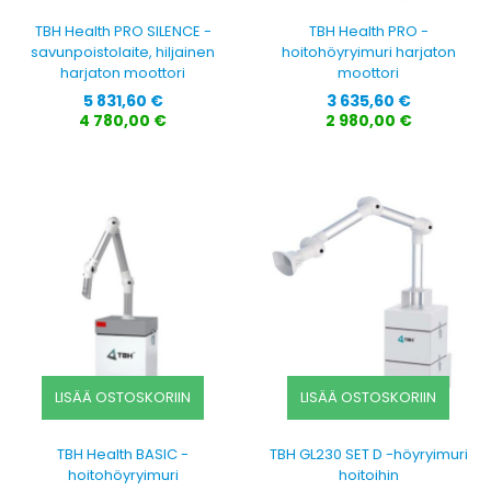
TBH Health PRO SILENCE -
TBH Health PRO -
savunpoistolaite, hiljainen
hoitohöyryimuri harjaton
harjaton moottori
moottori
Hinta
Hinta
5 831,60 €
3 635,60 €
4 780,00 €
2 980,00 €
LISÄÄ OSTOSKORIIN
LISÄÄ OSTOSKORIIN
TBH Health BASIC -
TBH GL230 SET D -höyryimuri
hoitohöyryimuri
hoitoihin