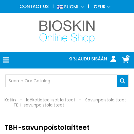
ESTEETTINEN
CONTACT US
SUOMI
€
EUR
LÄÄKETIEDE
VALIKKO
IHOTAUTIOPPI
VALOHOITO
LÄÄKETIETEELLISET
LAITTEET
0
KIRJAUDU SISÄÄN
LÄÄKÄRIN
TOIMISTO
SUOJALASIT
Kotiin
lääketieteelliset laitteet
Savunpoistolaitteet
TBH-savunpoistolaitteet
TBH-savunpoistolaitteet