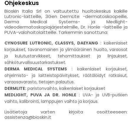
Ohjekeskus
Bioskin Italia Srl on valtuutettu huoltokeskus kaikille
Lutronic-laitteille, 3Gen DermLite -dermatoskoopeille,
Derma Medical Systems- ja Medlight-
videodermatoskopiajärjestelmille, Dr. Honle -laitteille ja
PUVA-valohoitolaitteille. Tarkemmin sanottuna:
CYNOSURE LUTRONIC, CLASSYS, DAEYANG
: kaikenlaiset
korjaukset, tavanomainen ja ylimääräinen huolto, varaosat
ja kulutustarvikkeet, tehomittaukset ja linjaukset,
sähköturvallisuustarkastukset.
DERMA MEDICAL SYSTEMS
: kaikenlaiset korjaukset,
ohjelmisto- ja laitteistopäivitykset, räätälöidyt ratkaisut,
varaosavarasto, tietojen palautus.
DERMLITE:
paristonvaihto, kaikenlaiset korjaukset
MEDLIGHT, PUVA JA DR. HONLE
: UVA- ja UVB-putkien
vaihto, kalibrointi, lamppujen vaihto ja korjaus.
Lisätietoja varten kirjoita osoitteeseen:
assistenza@bioskin.it