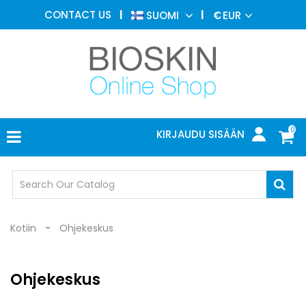
ESTEETTINEN
CONTACT US
SUOMI
€
EUR
LÄÄKETIEDE
VALIKKO
IHOTAUTIOPPI
VALOHOITO
LÄÄKETIETEELLISET
LAITTEET
0
KIRJAUDU SISÄÄN
LÄÄKÄRIN
TOIMISTO
SUOJALASIT
Kotiin
Ohjekeskus
Ohjekeskus