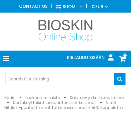
ESTEETTINEN
CONTACT US
SUOMI
€
EUR
LÄÄKETIEDE
VALIKKO
IHOTAUTIOPPI
VALOHOITO
LÄÄKETIETEELLISET
LAITTEET
0
KIRJAUDU SISÄÄN
LÄÄKÄRIN
TOIMISTO
SUOJALASIT
Kotiin
Lääkärin toimisto
Kulutus- ja kertakäyttöinen
Kertakäyttöiset lääketieteelliset käsineet
Nitriili
Nitrilex -puuterittomat tutkimuskäsineet - 500 kappaletta