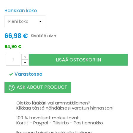
Hanskan koko
66,98 €
Sisältää alv:n
54,90 €
LISÄÄ OSTOSKORIIN
Varastossa
ASK ABOUT PRODUCT
help_outline
Oletko lääkäri vai ammattilainen?
Klikkaa tästä nähdäksesi varatun hinnaston!
100 % turvalliset maksutavat
Kortit - Paypal - Tilisiirto - Postiennakko
Ilmainen toimitus kaikkialle Italiaan