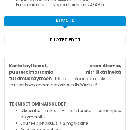
Ei minimitilausta. Nopea toimitus 24/48 h
KUVAUS
TUOTETIEDOT
Kertakäyttöiset, steriilittömiä,
puuteroimattomia nitriilikäsineitä
tutkimuskäyttöön
. 100 kappaleen pakkaukset.
Valitse koko ennen ostoskoriin lisäämistä
TEKNISET OMINAISUUDET
:
Ulkopinta: mikro + teksturoitu sormenpää,
polymeroitu
Jauheen pitoisuus: < 2 mg/käsine
Ranneke: reunallinen