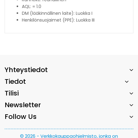
AQL: = 1.0
DM (lääkinnällinen laite): Luokka I
Henkilönsuojaimet (PPE): Luokka III
Yhteystiedot
Tiedot
Tilisi
Newsletter
Follow Us
© 2026 - Verkkokauppaohjelmisto, jonka on