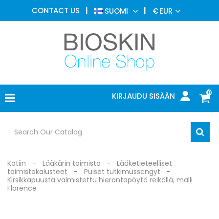
ESTEETTINEN
CONTACT US
SUOMI
€
EUR
LÄÄKETIEDE
VALIKKO
IHOTAUTIOPPI
VALOHOITO
LÄÄKETIETEELLISET
LAITTEET
0
KIRJAUDU SISÄÄN
LÄÄKÄRIN
TOIMISTO
SUOJALASIT
Kotiin
Lääkärin toimisto
Lääketieteelliset
toimistokalusteet
Puiset tutkimussängyt
Kirsikkapuusta valmistettu hierontapöytä reikällä, malli
Florence