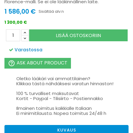
Florence-malli. Se ei ole lääkinnällinen laite.
1 586,00 €
Sisältää alv:n
1 300,00 €
LISÄÄ OSTOSKORIIN
Varastossa
ASK ABOUT PRODUCT
help_outline
Oletko lääkäri vai ammattilainen?
Klikkaa tästä nähdäksesi varatun hinnaston!
100 % turvalliset maksutavat
Kortit - Paypal - Tilisiirto - Postiennakko
Ilmainen toimitus kaikkialle Italiaan
Ei minimitilausta. Nopea toimitus 24/48 h
KUVAUS