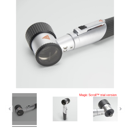
Magic Scroll™ trial version