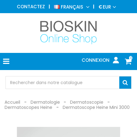
MÉDECINE
CONTACTEZ
FRANÇAIS
€
EUR
ESTHÉTIQUE
MENU
DERMATOLOGIE
PHOTOTHÉRAPIE
MÉDICAL
0
CONNEXION
CABINET
MÉDICAL
PROTECTION
Accueil
Dermatologie
Dermatoscopie
Dermatoscopes Heine
Dermatoscope Heine Mini 3000