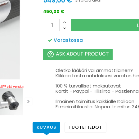
549,00 €
Sisältää alv:n
450,00 €
Varastossa
ASK ABOUT PRODUCT
help_outline
Oletko lääkäri vai ammattilainen?
Klikkaa tästä nähdäksesi varatun hi
100 % turvalliset maksutavat
ll™ trial version
Kortit - Paypal - Tilisiirto - Postienn
Ilmainen toimitus kaikkialle Italiaan
Ei minimitilausta. Nopea toimitus 24
KUVAUS
TUOTETIEDOT