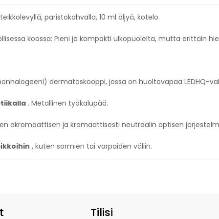
teikkolevyllä, paristokahvalla, 10 ml öljyä, kotelo.
essä koossa: Pieni ja kompakti ulkopuolelta, mutta erittäin hie
enonhalogeeni) dermatoskooppi, jossa on huoltovapaa LEDHQ-vala
iikalla
. Metallinen työkalupää.
n akromaattisen ja kromaattisesti neutraalin optisen järjestelm
aikkoihin
, kuten sormien tai varpaiden väliin.
t
Tilisi