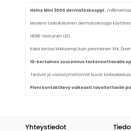
Heine Mini 3000 dermatoskooppi
, millimetrias
Moderni taskukokoinen dermatoskooppi käytännöllis
HEINE-laatuinen LED.
Kaksi kertaa kirkkaampi kuin perinteinen XHL (ks
10-kertainen suurennus tarkennettavalla opt
Terävät ja vääristymättömät kuvat korkealaatuise
Pieni kontaktilevy vaikeasti tavoitettaviin p
Yhteystiedot
Tiedo