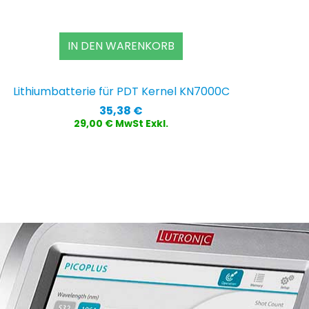
IN DEN WARENKORB
Lithiumbatterie für PDT Kernel KN7000C
Preis
35,38 €
29,00 € MwSt Exkl.