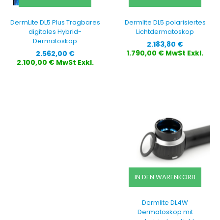
DermLite DL5 Plus Tragbares
Dermlite DL5 polarisiertes
digitales Hybrid-
Lichtdermatoskop
Dermatoskop
Preis
2.183,80 €
Preis
1.790,00 € MwSt Exkl.
2.562,00 €
2.100,00 € MwSt Exkl.
IN DEN WARENKORB
Dermlite DL4W
Dermatoskop mit