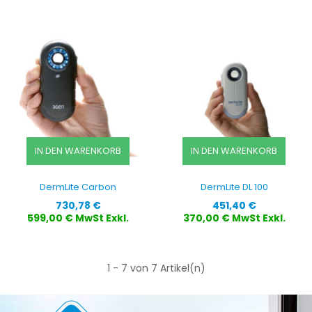
IN DEN WARENKORB
IN DEN WARENKORB
DermLite Carbon
DermLite DL 100
Preis
Preis
730,78 €
451,40 €
599,00 € MwSt Exkl.
370,00 € MwSt Exkl.
1 - 7 von 7 Artikel(n)