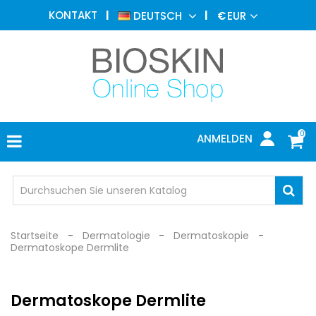
ÄSTHETISCHE
KONTAKT
DEUTSCH
€
EUR
MEDIZIN
MENU
DERMATOLOGIE
PHOTOTHERAPIE
MEDIZINISCH
0
ANMELDEN
ARZTPRAXIS
INDIVIDUEL
SCHUTZ
Startseite
Dermatologie
Dermatoskopie
Dermatoskope Dermlite
Dermatoskope Dermlite