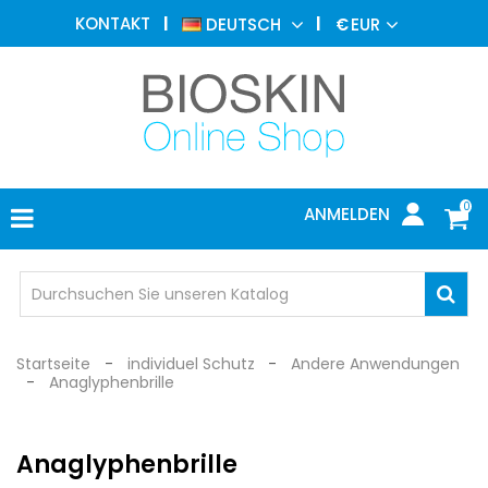
ÄSTHETISCHE
KONTAKT
DEUTSCH
€
EUR
MEDIZIN
MENU
DERMATOLOGIE
PHOTOTHERAPIE
MEDIZINISCH
0
ANMELDEN
ARZTPRAXIS
INDIVIDUEL
SCHUTZ
Startseite
individuel Schutz
Andere Anwendungen
Anaglyphenbrille
Anaglyphenbrille