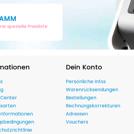
RAMM
ne spezielle Preisliste
rmationen
Dein Konto
ns
Persönliche Infos
ng
Warenrücksendungen
 Center
Bestellungen
gsarten
Rechnungskorrekturen
informationen
Adressen
gsbedingungen
Vouchers
hutzrichtlinie