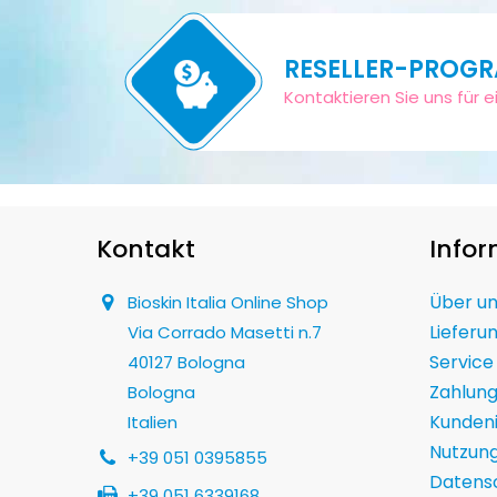
RESELLER-PROG
Kontaktieren Sie uns für ei
Kontakt
Info
Über u
Bioskin Italia Online Shop
Lieferu
Via Corrado Masetti n.7
Service
40127 Bologna
Zahlun
Bologna
Kunden
Italien
Nutzun
+39 051 0395855
Datensc
+39 051 6339168