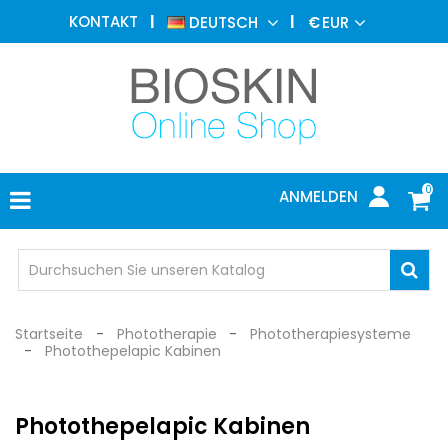
ÄSTHETISCHE
KONTAKT
DEUTSCH
€
EUR
MEDIZIN
MENU
DERMATOLOGIE
PHOTOTHERAPIE
MEDIZINISCH
0
ANMELDEN
ARZTPRAXIS
INDIVIDUEL
SCHUTZ
Startseite
Phototherapie
Phototherapiesysteme
Photothepelapic Kabinen
Photothepelapic Kabinen