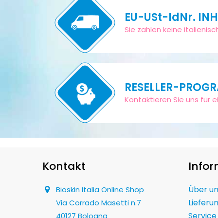
EU-USt-IdNr. IN
Sie zahlen keine italieni
RESELLER-PROG
Kontaktieren Sie uns für ei
Kontakt
Info
Über u
Bioskin Italia Online Shop
Lieferu
Via Corrado Masetti n.7
Service
40127 Bologna