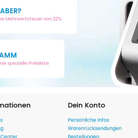
HABER?
sche Mehrwertsteuer von 22%
RAMM
ne spezielle Preisliste
rmationen
Dein Konto
ns
Persönliche Infos
ng
Warenrücksendungen
 Center
Bestellungen