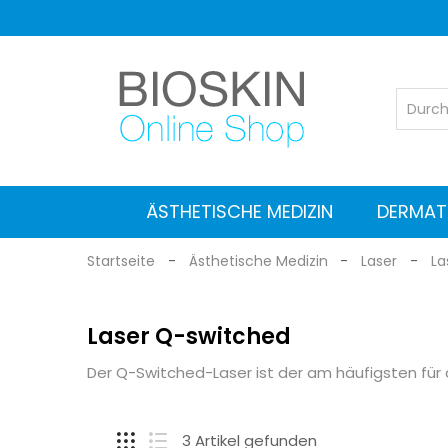
ÄSTHETISCHE MEDIZIN
DERMAT
Gefäß-Nd: YAG-Laser
Laser Nd:YAG und Alexandrit
Reinigung und Wartung
Elektromagnetische Stimulatoren
Fokussierter Ultraschall - HIFU
Medizinische Hochfrequenz
Fraktionierte Radiofrequenz
Ästhetische Ausstattung
Dermatoskope Dermlite
Dermatoskope Heine
Digitale Derm
GIMA Derma
Leichte Business-Objektive
Dermatoskopzubehör und
Startseite
Ästhetische Medizin
Laser
La
Laser Q-switched
Der Q-Switched-Laser ist der am häufigsten für
3 Artikel gefunden