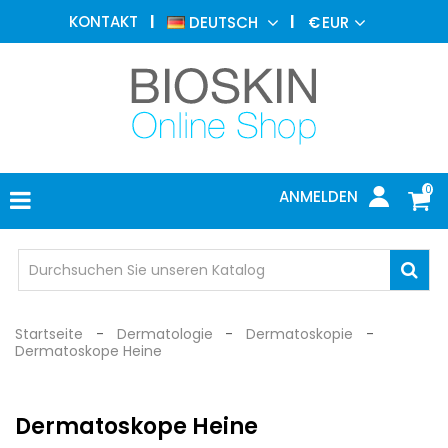
ÄSTHETISCHE
KONTAKT
DEUTSCH
€
EUR
MEDIZIN
MENU
DERMATOLOGIE
PHOTOTHERAPIE
MEDIZINISCH
0
ANMELDEN
ARZTPRAXIS
INDIVIDUEL
SCHUTZ
Startseite
Dermatologie
Dermatoskopie
Dermatoskope Heine
Dermatoskope Heine