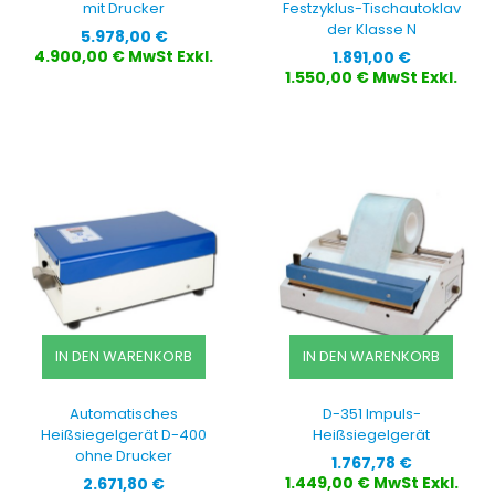
mit Drucker
Festzyklus-Tischautoklav
der Klasse N
Preis
5.978,00 €
Preis
4.900,00 € MwSt Exkl.
1.891,00 €
1.550,00 € MwSt Exkl.
IN DEN WARENKORB
IN DEN WARENKORB
Automatisches
D-351 Impuls-
Heißsiegelgerät D-400
Heißsiegelgerät
ohne Drucker
Preis
1.767,78 €
Preis
1.449,00 € MwSt Exkl.
2.671,80 €