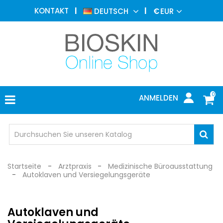
ÄSTHETISCHE
KONTAKT
DEUTSCH
€
EUR
MEDIZIN
MENU
DERMATOLOGIE
PHOTOTHERAPIE
MEDIZINISCH
0
ANMELDEN
ARZTPRAXIS
INDIVIDUEL
SCHUTZ
Startseite
Arztpraxis
Medizinische Büroausstattung
Autoklaven und Versiegelungsgeräte
Autoklaven und