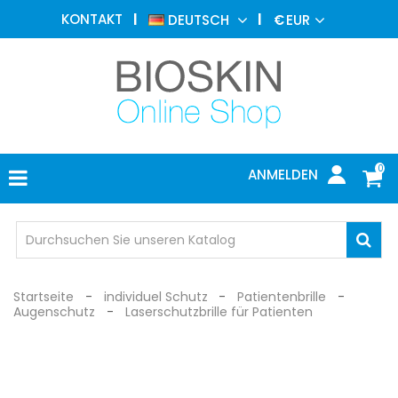
ÄSTHETISCHE
KONTAKT
DEUTSCH
€
EUR
MEDIZIN
MENU
DERMATOLOGIE
PHOTOTHERAPIE
MEDIZINISCH
0
ANMELDEN
ARZTPRAXIS
INDIVIDUEL
SCHUTZ
Startseite
individuel Schutz
Patientenbrille
Augenschutz
Laserschutzbrille für Patienten