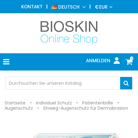
ÄSTHETISCHE
KONTAKT
DEUTSCH
€
EUR
MEDIZIN
MENU
DERMATOLOGIE
PHOTOTHERAPIE
MEDIZINISCH
0
ANMELDEN
ARZTPRAXIS
INDIVIDUEL
SCHUTZ
Startseite
individuel Schutz
Patientenbrille
Augenschutz
Einweg-Augenschutz für Dermabrasion