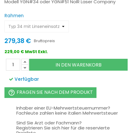
Modell YGN#34 oder YGN#51 NoIR Laser Company
Rahmen
279,38 €
Bruttopreis
229,00 € MwSt Exkl.
IN DEN WARENKORB
Verfügbar
FRAGEN SIE NACH DEM PRODUKT
help_outline
Inhaber einer EU-Mehrwertsteuernummer?
Fachleute zahlen keine italien Mehrwertsteuer
Sind Sie Arzt oder Fachmann?
Registrieren Sie sich hier für die reservierte
Preisliste