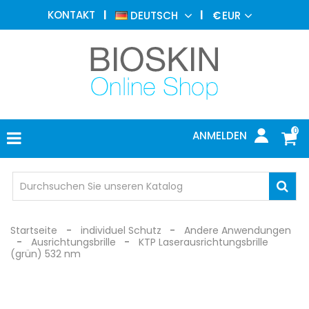
ÄSTHETISCHE
KONTAKT
DEUTSCH
€
EUR
MEDIZIN
MENU
DERMATOLOGIE
PHOTOTHERAPIE
MEDIZINISCH
0
ANMELDEN
ARZTPRAXIS
INDIVIDUEL
SCHUTZ
Startseite
individuel Schutz
Andere Anwendungen
Ausrichtungsbrille
KTP Laserausrichtungsbrille
(grün) 532 nm