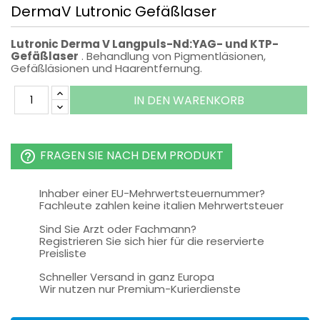
DermaV Lutronic Gefäßlaser
Lutronic Derma V Langpuls-Nd:YAG- und KTP-
Gefäßlaser
. Behandlung von Pigmentläsionen,
Gefäßläsionen und Haarentfernung.
IN DEN WARENKORB
FRAGEN SIE NACH DEM PRODUKT
help_outline
Inhaber einer EU-Mehrwertsteuernummer?
Fachleute zahlen keine italien Mehrwertsteuer
Sind Sie Arzt oder Fachmann?
Registrieren Sie sich hier für die reservierte
Preisliste
Schneller Versand in ganz Europa
Wir nutzen nur Premium-Kurierdienste