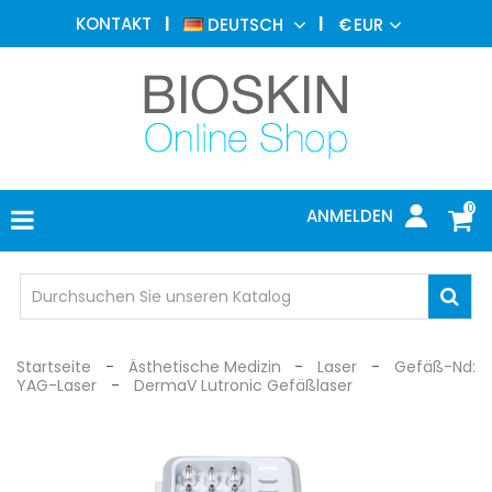
ÄSTHETISCHE
KONTAKT
DEUTSCH
€
EUR
MEDIZIN
MENU
DERMATOLOGIE
PHOTOTHERAPIE
MEDIZINISCH
0
ANMELDEN
ARZTPRAXIS
INDIVIDUEL
SCHUTZ
Startseite
Ästhetische Medizin
Laser
Gefäß-Nd:
YAG-Laser
DermaV Lutronic Gefäßlaser