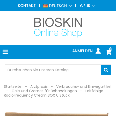
ÄSTHETISCHE
KONTAKT
DEUTSCH
€
EUR
MEDIZIN
MENU
DERMATOLOGIE
PHOTOTHERAPIE
MEDIZINISCH
0
ANMELDEN
ARZTPRAXIS
INDIVIDUEL
SCHUTZ
Startseite
Arztpraxis
Verbrauchs- und Einwegartikel
Gele und Cremes für Behandlungen
Leitfähige
RadioFrequency Cream BOX 6 Stück