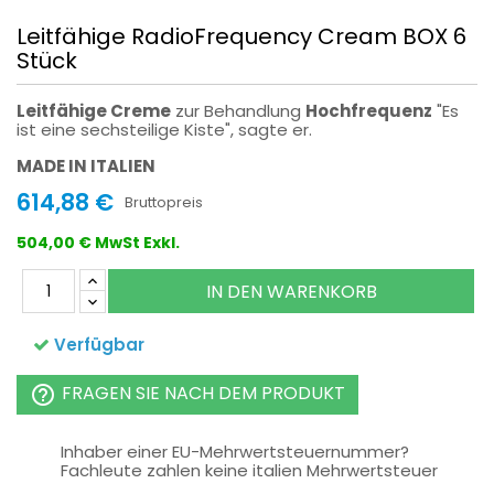
Leitfähige RadioFrequency Cream BOX 6
Stück
Leitfähige Creme
zur Behandlung
Hochfrequenz
"Es
ist eine sechsteilige Kiste", sagte er.
MADE IN ITALIEN
614,88 €
Bruttopreis
504,00 € MwSt Exkl.
IN DEN WARENKORB
Verfügbar
FRAGEN SIE NACH DEM PRODUKT
help_outline
Inhaber einer EU-Mehrwertsteuernummer?
Fachleute zahlen keine italien Mehrwertsteuer