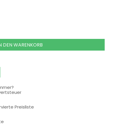
IN DEN WARENKORB
ummer?
wertsteuer
rvierte Preisliste
te