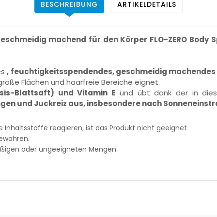
BESCHREIBUNG
ARTIKELDETAILS
geschmeidig machend für den Körper FLO-ZERO
Body S
es
, feuchtigkeitsspendendes, geschmeidig machendes
große Flächen und haarfreie Bereiche eignet.
sis-Blattsaft) und Vitamin E
und übt dank der in dies
gen und Juckreiz aus, insbesondere nach Sonneneinstr
e Inhaltsstoffe reagieren, ist das Produkt nicht geeignet
bewahren.
mäßigen oder ungeeigneten Mengen