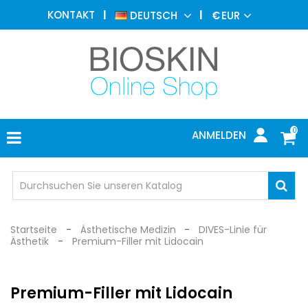
ÄSTHETISCHE
KONTAKT
DEUTSCH
€
EUR
MEDIZIN
MENU
DERMATOLOGIE
PHOTOTHERAPIE
MEDIZINISCH
0
ANMELDEN
ARZTPRAXIS
INDIVIDUEL
SCHUTZ
Startseite
Ästhetische Medizin
DIVES-Linie für
Ästhetik
Premium-Filler mit Lidocain
Premium-Filler mit Lidocain