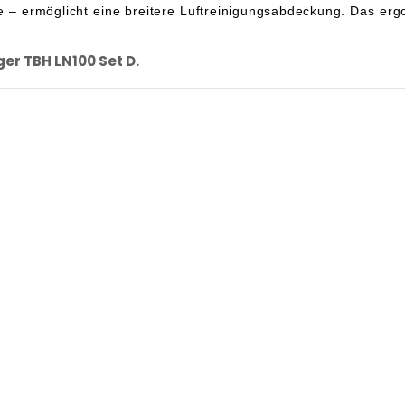
ermöglicht eine breitere Luftreinigungsabdeckung. Das ergon
r TBH LN100 Set D.