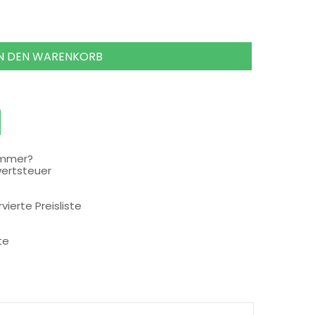
IN DEN WARENKORB
ummer?
wertsteuer
rvierte Preisliste
te