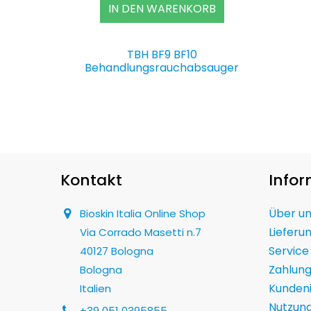
IN DEN WARENKORB
TBH BF9 BF10
Behandlungsrauchabsauger
Kontakt
Info
Über u
Bioskin Italia Online Shop
Lieferu
Via Corrado Masetti n.7
Service
40127 Bologna
Zahlun
Bologna
Kunden
Italien
Nutzun
+39 051 0395855