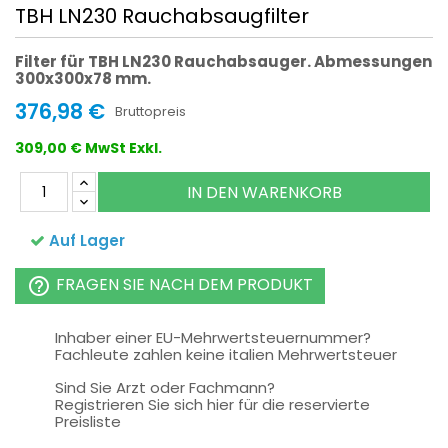
TBH LN230 Rauchabsaugfilter
Filter für TBH LN230 Rauchabsauger. Abmessungen
300x300x78 mm.
376,98 €
Bruttopreis
309,00 € MwSt Exkl.
IN DEN WARENKORB
Auf Lager
FRAGEN SIE NACH DEM PRODUKT
help_outline
Inhaber einer EU-Mehrwertsteuernummer?
Fachleute zahlen keine italien Mehrwertsteuer
Sind Sie Arzt oder Fachmann?
Registrieren Sie sich hier für die reservierte
Preisliste