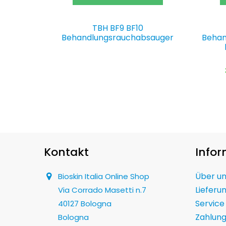
TBH BF9 BF10
Behandlungsrauchabsauger
Behan
Kontakt
Info
Über u
Bioskin Italia Online Shop
Lieferu
Via Corrado Masetti n.7
Service
40127 Bologna
Zahlun
Bologna