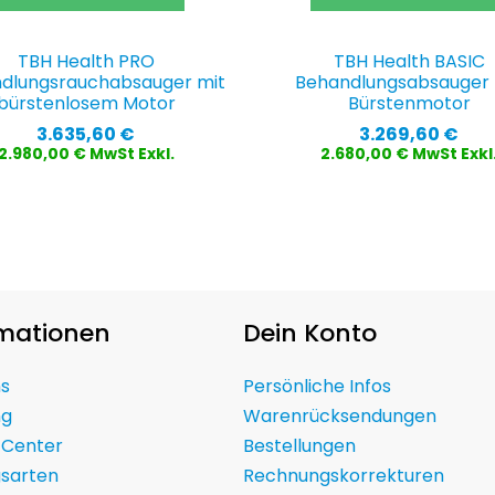
TBH Health PRO
TBH Health BASIC
dlungsrauchabsauger mit
Behandlungsabsauger 
bürstenlosem Motor
Bürstenmotor
Preis
Preis
3.635,60 €
3.269,60 €
2.980,00 € MwSt Exkl.
2.680,00 € MwSt Exkl
rmationen
Dein Konto
ns
Persönliche Infos
ng
Warenrücksendungen
 Center
Bestellungen
gsarten
Rechnungskorrekturen