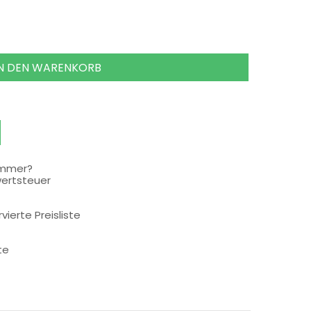
IN DEN WARENKORB
ummer?
wertsteuer
rvierte Preisliste
te