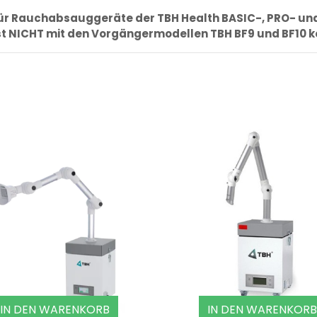
r Rauchabsauggeräte der TBH Health BASIC-, PRO- und
st NICHT mit den Vorgängermodellen TBH BF9 und BF10 
IN DEN WARENKORB
IN DEN WARENKORB