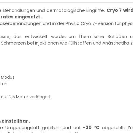
che Behandlungen und dermatologische Eingriffe.
Cryo 7 wir
rates eingesetzt
.
ür Laserbehandlungen und in der Physio Cryo 7-Version für ph
klasse, das entwickelt wurde, um thermische Schäden u
Schmerzen bei Injektionen wie Füllstoffen und Anästhetika zu
y-Modus
lten
uf 2,5 Meter verlängert
 einstellbar
.
ie Umgebungsluft gefiltert und auf
-30 °C
abgekühlt. Zu