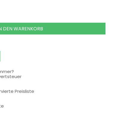
IN DEN WARENKORB
ummer?
wertsteuer
rvierte Preisliste
te