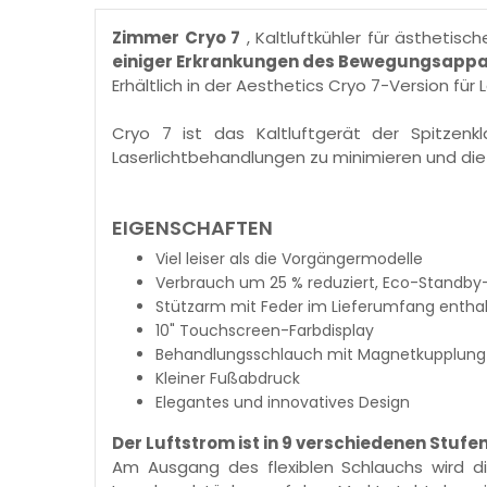
Zimmer Cryo 7
, Kaltluftkühler für ästhetis
einiger Erkrankungen des Bewegungsappa
Erhältlich in der Aesthetics Cryo 7-Version f
Cryo 7 ist das Kaltluftgerät der Spitzen
Laserlichtbehandlungen zu minimieren und die 
EIGENSCHAFTEN
Viel leiser als die Vorgängermodelle
Verbrauch um 25 % reduziert, Eco-Standb
Stützarm mit Feder im Lieferumfang entha
10" Touchscreen-Farbdisplay
Behandlungsschlauch mit Magnetkupplung a
Kleiner Fußabdruck
Elegantes und innovatives Design
Der Luftstrom ist in 9 verschiedenen Stufen
Am Ausgang des flexiblen Schlauchs wird d