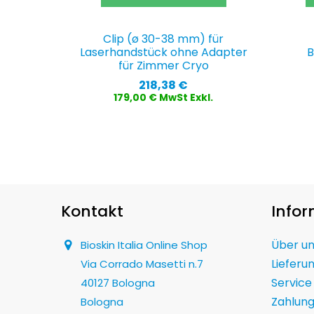
Clip (ø 30-38 mm) für
Laserhandstück ohne Adapter
B
für Zimmer Cryo
Preis
218,38 €
179,00 € MwSt Exkl.
Kontakt
Info
Über u
Bioskin Italia Online Shop
Lieferu
Via Corrado Masetti n.7
Service
40127 Bologna
Zahlun
Bologna