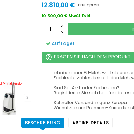
12.810,00 €
Bruttopreis
10.500,00 € MwSt Exkl.
Auf Lager
FRAGEN SIE NACH DEM PRODUKT
help_outline
Inhaber einer EU-Mehrwertsteuern
Fachleute zahlen keine italien Mehr
ll™ trial version
Sind Sie Arzt oder Fachmann?
Registrieren Sie sich hier für die rese
Schneller Versand in ganz Europa
Wir nutzen nur Premium-Kurierdiens
BESCHREIBUNG
ARTIKELDETAILS