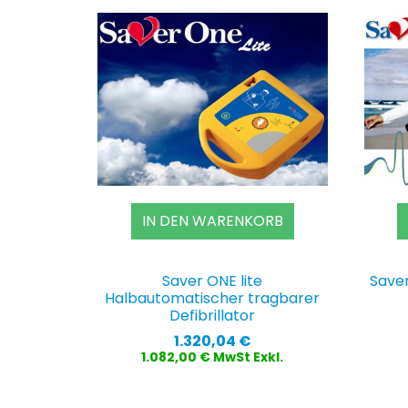
IN DEN WARENKORB
Saver ONE lite
Save
Halbautomatischer tragbarer
Defibrillator
Preis
1.320,04 €
1.082,00 € MwSt Exkl.