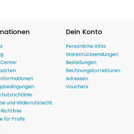
rmationen
Dein Konto
ns
Persönliche Infos
ng
Warenrücksendungen
 Center
Bestellungen
gsarten
Rechnungskorrekturen
informationen
Adressen
gsbedingungen
Vouchers
hutzrichtlinie
be und Widerrufsrecht
Richtlinie
te für Profis
t