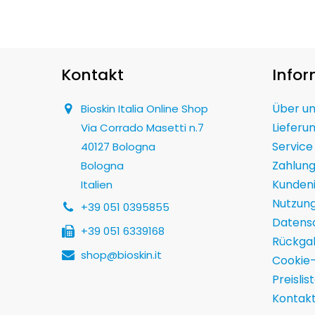
Kontakt
Info
Über u
Bioskin Italia Online Shop
Lieferu
Via Corrado Masetti n.7
Service
40127 Bologna
Zahlun
Bologna
Kunden
Italien
Nutzun
+39 051 0395855
Datensc
+39 051 6339168
Rückga
shop@bioskin.it
Cookie-
Preislis
Kontak