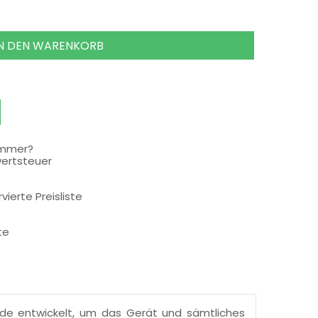
IN DEN WARENKORB
ummer?
wertsteuer
rvierte Preisliste
te
urde entwickelt, um das Gerät und sämtliches