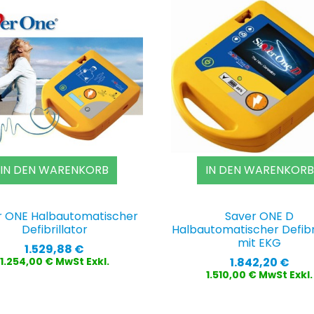
IN DEN WARENKORB
IN DEN WARENKORB
r ONE Halbautomatischer
Saver ONE D
Defibrillator
Halbautomatischer Defibri
mit EKG
Preis
1.529,88 €
Preis
1.842,20 €
1.254,00 € MwSt Exkl.
1.510,00 € MwSt Exkl.