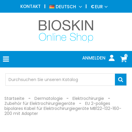
ÄSTHETISCHE
KONTAKT
DEUTSCH
€
EUR
MEDIZIN
MENU
DERMATOLOGIE
PHOTOTHERAPIE
MEDIZINISCH
0
ANMELDEN
ARZTPRAXIS
INDIVIDUEL
SCHUTZ
Startseite
Dermatologie
Elektrochirurgie
Zubehör für Elektrochirurgiegeräte
EU 2-poliges
bipolares Kabel für Elektrochirurgiegeräte MB122-132-160-
200 mit Adapter