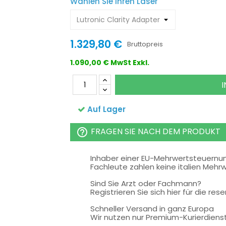
Wählen Sie Ihren Laser
1.329,80 €
Bruttopreis
1.090,00 € MwSt Exkl.
Auf Lager
FRAGEN SIE NACH DEM PRODUKT
help_outline
Inhaber einer EU-Mehrwertsteuern
Fachleute zahlen keine italien Mehr
Sind Sie Arzt oder Fachmann?
Registrieren Sie sich hier für die rese
Schneller Versand in ganz Europa
Wir nutzen nur Premium-Kurierdiens