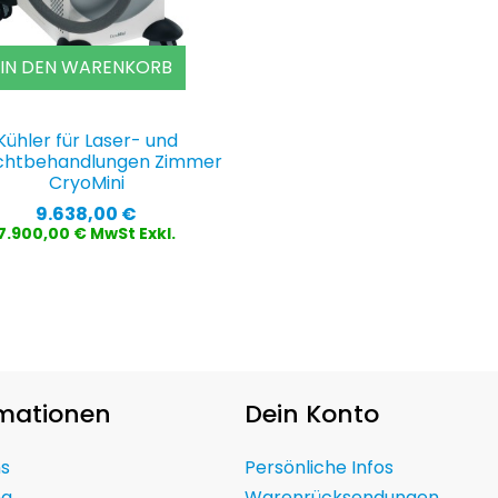
IN DEN WARENKORB
Kühler für Laser- und
ichtbehandlungen Zimmer
CryoMini
Preis
9.638,00 €
7.900,00 € MwSt Exkl.
rmationen
Dein Konto
ns
Persönliche Infos
ng
Warenrücksendungen