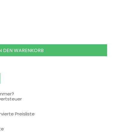
IN DEN WARENKORB
ummer?
wertsteuer
rvierte Preisliste
te