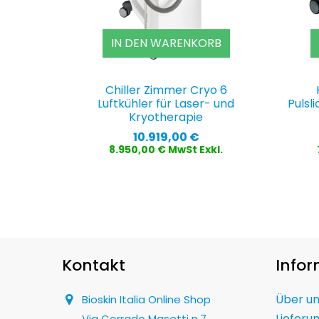
IN DEN WARENKORB
Chiller Zimmer Cryo 6
Luftkühler für Laser- und
Pulsl
Kryotherapie
Preis
10.919,00 €
8.950,00 € MwSt Exkl.
Kontakt
Info
Über u
Bioskin Italia Online Shop
Lieferu
Via Corrado Masetti n.7