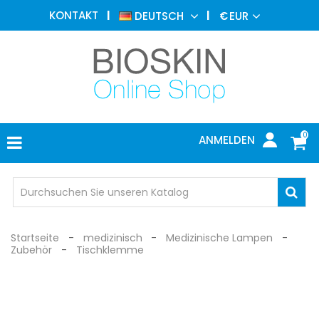
ÄSTHETISCHE
KONTAKT
DEUTSCH
€
EUR
MEDIZIN
MENU
DERMATOLOGIE
PHOTOTHERAPIE
MEDIZINISCH
0
ANMELDEN
ARZTPRAXIS
INDIVIDUEL
SCHUTZ
Startseite
medizinisch
Medizinische Lampen
Zubehör
Tischklemme