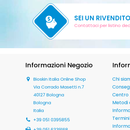
SEI UN RIVENDIT
Contattaci per listino de
Informazioni Negozio
Infor
Chi sia
Bioskin Italia Online Shop
Conseg
Via Corrado Masetti n.7
Centro 
40127 Bologna
Metodi
Bologna
Informaz
Italia
Termini 
+39 051 0395855
Informa
+39 051 6339168