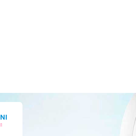
NI
11