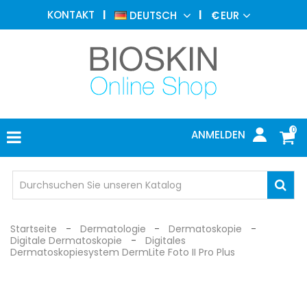
ÄSTHETISCHE
KONTAKT
DEUTSCH
€
EUR
MEDIZIN
MENU
DERMATOLOGIE
PHOTOTHERAPIE
MEDIZINISCH
0
ANMELDEN
ARZTPRAXIS
INDIVIDUEL
SCHUTZ
Startseite
Dermatologie
Dermatoskopie
Digitale Dermatoskopie
Digitales
Dermatoskopiesystem DermLite Foto II Pro Plus