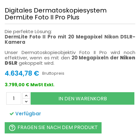
Digitales Dermatoskopiesystem
DermLite Foto II Pro Plus
Die perfekte Lösung:
DermLite Foto II Pro mit 20 Megapixel Nikon DSLR-
Kamera
Unser Dermatoskopieobjektiv Foto II Pro wird noch
effektiver, wenn es mit den
20 Megapixeln der
Nikon
DSLR
gekoppelt wird.
4.634,78 €
Bruttopreis
3.799,00 € MwSt Exkl.
IN DEN WARENKORB
Verfügbar
FRAGEN SIE NACH DEM PRODUKT
help_outline