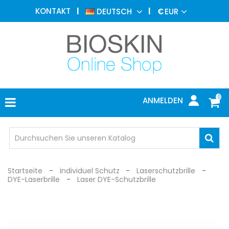
ÄSTHETISCHE
KONTAKT
DEUTSCH
€
EUR
MEDIZIN
MENU
DERMATOLOGIE
PHOTOTHERAPIE
MEDIZINISCH
0
ANMELDEN
ARZTPRAXIS
INDIVIDUEL
SCHUTZ
Startseite
individuel Schutz
Laserschutzbrille
DYE-Laserbrille
Laser DYE-Schutzbrille