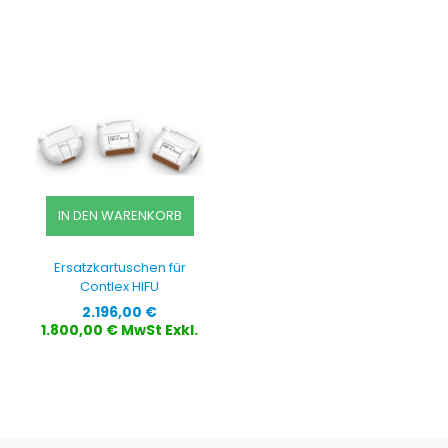
IN DEN WARENKORB
Ersatzkartuschen für
Contlex HIFU
Preis
2.196,00 €
1.800,00 € MwSt Exkl.