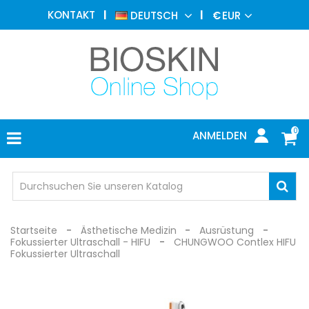
ÄSTHETISCHE
KONTAKT
DEUTSCH
€
EUR
MEDIZIN
MENU
DERMATOLOGIE
PHOTOTHERAPIE
MEDIZINISCH
0
ANMELDEN
ARZTPRAXIS
INDIVIDUEL
SCHUTZ
Startseite
Ästhetische Medizin
Ausrüstung
Fokussierter Ultraschall - HIFU
CHUNGWOO Contlex HIFU
Fokussierter Ultraschall