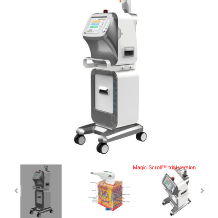
Magic Scroll™ trial version