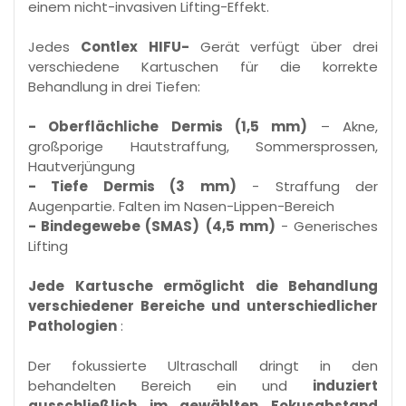
einem nicht-invasiven Lifting-Effekt.
Jedes
Contlex
HIFU-
Gerät verfügt über drei
verschiedene Kartuschen für die korrekte
Behandlung in drei Tiefen:
- Oberflächliche Dermis (1,5 mm)
– Akne,
großporige Hautstraffung, Sommersprossen,
Hautverjüngung
- Tiefe Dermis (3 mm)
- Straffung der
Augenpartie. Falten im Nasen-Lippen-Bereich
- Bindegewebe (SMAS)
(4,5 mm)
- Generisches
Lifting
Jede Kartusche ermöglicht die Behandlung
verschiedener Bereiche und unterschiedlicher
Pathologien
:
Der fokussierte Ultraschall dringt in den
behandelten Bereich ein und
induziert
ausschließlich im gewählten Fokusabstand